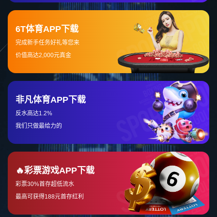
6T体育APP下载
完成新手任务好礼等您来
价值高达2,000元真金
非凡体育APP下载
反水高达1.2%
我们只做最给力的
🔥彩票游戏APP下载
彩票30%首存超低流水
最高可获得188元首存红利