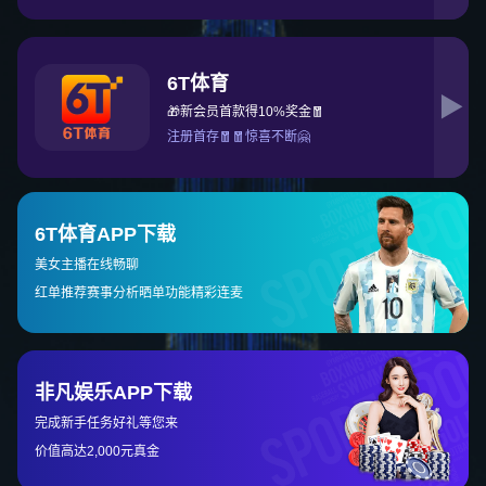
6T体育
▶
🎁新会员首款得10%奖金🧧
注册首存🧧🧧惊喜不断🤗
6T体育APP下载
美女主播在线畅聊
红单推荐赛事分析晒单功能精彩连麦
非凡娱乐APP下载
完成新手任务好礼等您来
价值高达2,000元真金