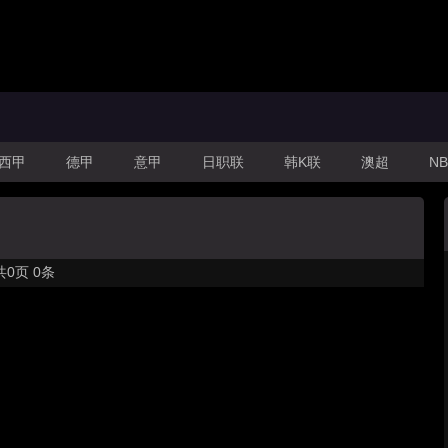
西甲
德甲
意甲
日职联
韩K联
澳超
NB
共
0
页
0
条